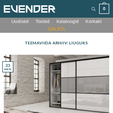
Skip
0
to
content
Uudised
Tooted
Kataloogid
Kontakt
SALE%
TEEMAVIIDA ARHIIV:
LIUGUKS
23
märts