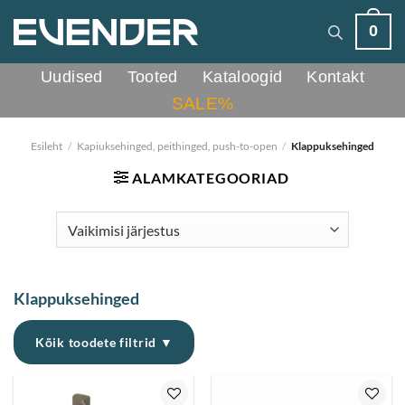
Skip
0
to
content
Uudised
Tooted
Kataloogid
Kontakt
SALE%
Esileht
/
Kapiuksehinged, peithinged, push-to-open
/
Klappuksehinged
ALAMKATEGOORIAD
Klappuksehinged
Kõik toodete filtrid ▼