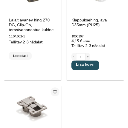
Laialt avanev hing 270
Klappuksehing, ava
DG, Clip-On,
D35mm (PU25)
teras/vanandatud kuldne
15.04.082-1
1000107
4,15
€
+ km
Tellitav 2-3 nädalat
Tellitav 2-3 nädalat
Klappuksehing, ava D35mm (PU25) kogus
Loe edasi
Lisa korvi
Lisa
lemmikutesse