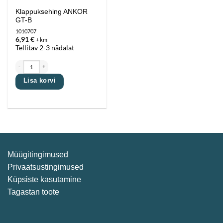
Klappuksehing ANKOR
GT-B
1010707
6,91
€
+ km
Tellitav 2-3 nädalat
Klappuksehing ANKOR GT-B kogus
Lisa korvi
Müügitingimused
Privaatsustingimused
Küpsiste kasutamine
Tagastan toote