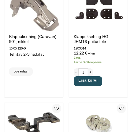
Lisa
Lisa
lemmikutesse
lemmikutesse
Klappuksehing (Caravan)
Klappuksehing HG-
90°, nikkel
JHM16 puitustele
15.05.120-0
1203014
12,22
€
+ km
Tellitav 2-3 nädalat
Laos.
Tarne 0-3 tööpäeva
Klappuksehing HG-JHM16 puitustele kogu
Loe edasi
Lisa korvi
Lisa
Lisa
lemmikutesse
lemmikutesse