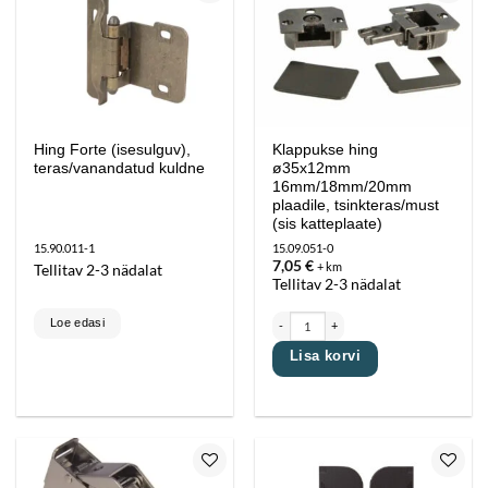
Lisa
Lisa
lemmikutesse
lemmikutesse
Hing Forte (isesulguv),
Klappukse hing
teras/vanandatud kuldne
ø35x12mm
16mm/18mm/20mm
plaadile, tsinkteras/must
(sis katteplaate)
15.90.011-1
15.09.051-0
7,05
€
+ km
Tellitav 2-3 nädalat
Tellitav 2-3 nädalat
Klappukse hing ø35x12mm 16mm/18mm/20mm p
Loe edasi
Lisa korvi